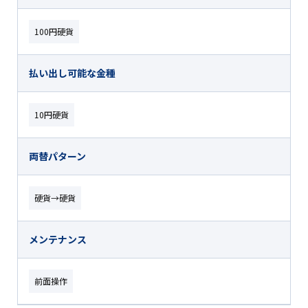
100円硬貨
払い出し可能な金種
10円硬貨
両替パターン
硬貨→硬貨
メンテナンス
前面操作